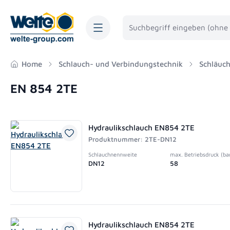
springen
Zur Hauptnavigation springen
Home
Schlauch- und Verbindungstechnik
Schläuc
EN 854 2TE
Hydraulikschlauch EN854 2TE
Produktnummer: 2TE-DN12
Schlauchnennweite
max. Betriebsdruck (ba
DN12
58
Hydraulikschlauch EN854 2TE