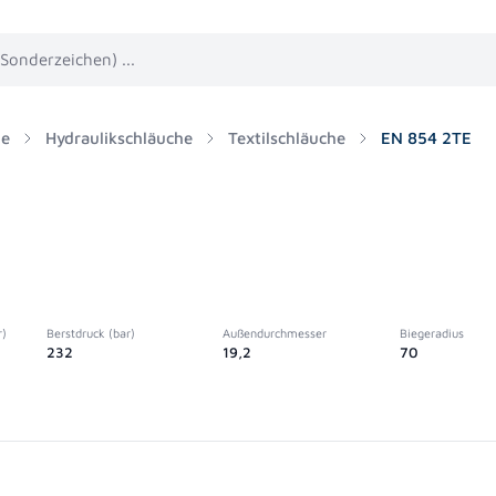
he
Hydraulikschläuche
Textilschläuche
EN 854 2TE
r)
Berstdruck (bar)
Außendurchmesser
Biegeradius
232
19,2
70