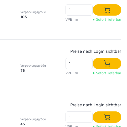
Verpackungsgröße
In den W
105
VPE: m
Sofort lieferbar
Regulärer Preis:
Preise nach Login sichtbar
Verpackungsgröße
In den W
75
VPE: m
Sofort lieferbar
Regulärer Preis:
Preise nach Login sichtbar
Verpackungsgröße
In den W
45
VPE: m
Sofort lieferbar