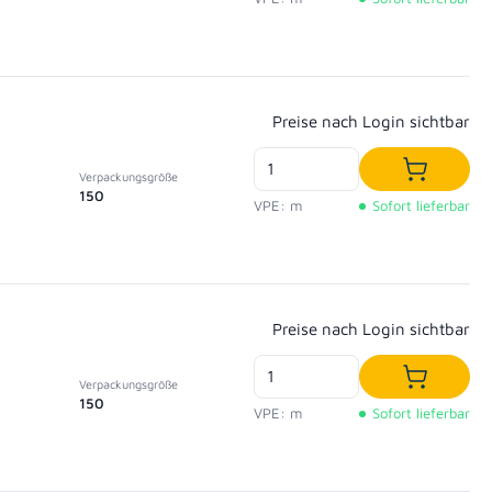
Regulärer Preis:
Preise nach Login sichtbar
Verpackungsgröße
In den W
150
VPE: m
Sofort lieferbar
Regulärer Preis:
Preise nach Login sichtbar
Verpackungsgröße
In den W
150
VPE: m
Sofort lieferbar