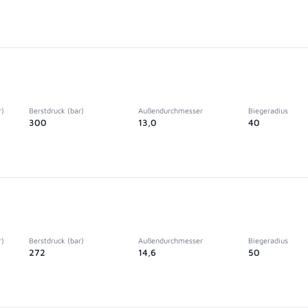
r)
Berstdruck (bar)
Außendurchmesser
Biegeradius
300
13,0
40
r)
Berstdruck (bar)
Außendurchmesser
Biegeradius
272
14,6
50