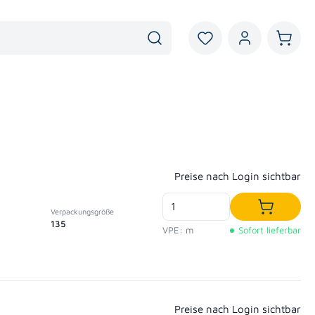
Du hast 0 Produkte au
Warenk
Regulärer Preis:
Preise nach Login sichtbar
Verpackungsgröße
In den W
135
VPE: m
Sofort lieferbar
Regulärer Preis:
Preise nach Login sichtbar