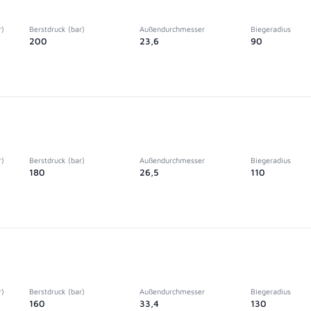
r)
Berstdruck (bar)
Außendurchmesser
Biegeradius
200
23,6
90
r)
Berstdruck (bar)
Außendurchmesser
Biegeradius
180
26,5
110
r)
Berstdruck (bar)
Außendurchmesser
Biegeradius
160
33,4
130