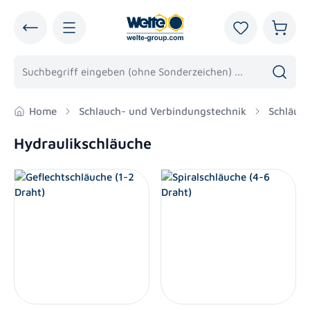
alt springen
Du hast 0 Pro
Warenk
Home
Schlauch- und Verbindungstechnik
Schläuc
Hydraulikschläuche