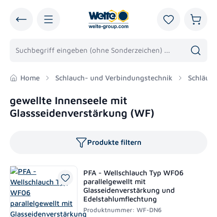
alt springen
Du hast 0 Pro
Warenk
Home
Schlauch- und Verbindungstechnik
Schläuc
gewellte Innenseele mit
Glassseidenverstärkung (WF)
Produkte filtern
PFA - Wellschlauch Typ WF06
parallelgewellt mit
Glasseidenverstärkung und
Edelstahlumflechtung
Produktnummer: WF-DN6