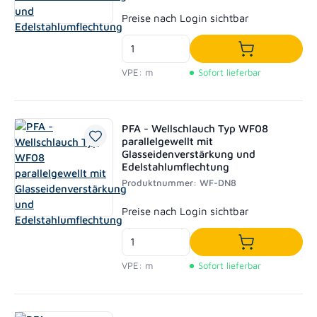
Regulärer Preis:
Preise nach Login sichtbar
In den Waren
VPE: m
Sofort lieferbar
PFA - Wellschlauch Typ WF08
parallelgewellt mit
Glasseidenverstärkung und
Edelstahlumflechtung
Produktnummer: WF-DN8
Regulärer Preis:
Preise nach Login sichtbar
In den Waren
VPE: m
Sofort lieferbar