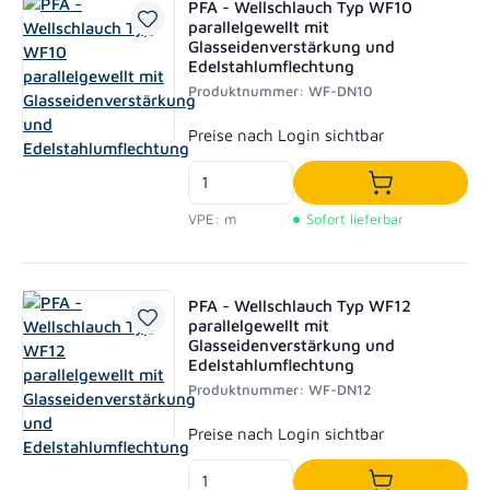
PFA - Wellschlauch Typ WF10
parallelgewellt mit
Glasseidenverstärkung und
Edelstahlumflechtung
Produktnummer: WF-DN10
Regulärer Preis:
Preise nach Login sichtbar
In den Waren
VPE: m
Sofort lieferbar
PFA - Wellschlauch Typ WF12
parallelgewellt mit
Glasseidenverstärkung und
Edelstahlumflechtung
Produktnummer: WF-DN12
Regulärer Preis:
Preise nach Login sichtbar