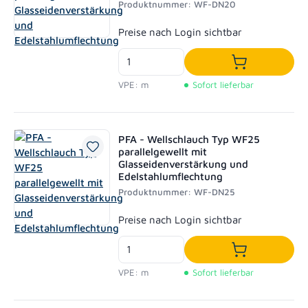
Produktnummer: WF-DN20
Regulärer Preis:
Preise nach Login sichtbar
In den Waren
VPE: m
Sofort lieferbar
PFA - Wellschlauch Typ WF25
parallelgewellt mit
Glasseidenverstärkung und
Edelstahlumflechtung
Produktnummer: WF-DN25
Regulärer Preis:
Preise nach Login sichtbar
In den Waren
VPE: m
Sofort lieferbar