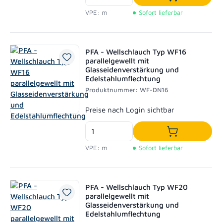
In den Waren
VPE: m
Sofort lieferbar
PFA - Wellschlauch Typ WF16
parallelgewellt mit
Glasseidenverstärkung und
Edelstahlumflechtung
Produktnummer: WF-DN16
Regulärer Preis:
Preise nach Login sichtbar
In den Waren
VPE: m
Sofort lieferbar
PFA - Wellschlauch Typ WF20
parallelgewellt mit
Glasseidenverstärkung und
Edelstahlumflechtung