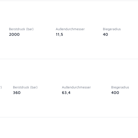
Berstdruck (bar)
Außendurchmesser
Biegeradius
2000
11,5
40
r)
Berstdruck (bar)
Außendurchmesser
Biegeradius
360
63,4
400