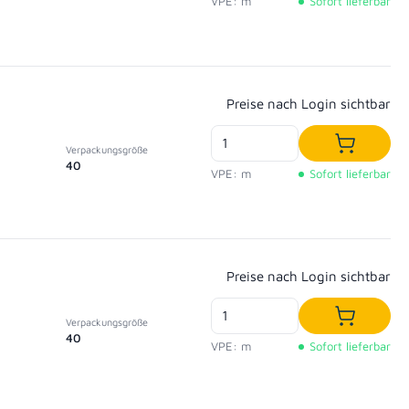
VPE: m
Sofort lieferbar
Regulärer Preis:
Preise nach Login sichtbar
Verpackungsgröße
In den W
40
VPE: m
Sofort lieferbar
Regulärer Preis:
Preise nach Login sichtbar
Verpackungsgröße
In den W
40
VPE: m
Sofort lieferbar