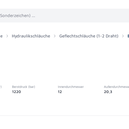
he
Hydraulikschläuche
Geflechtschläuche (1-2 Draht)
r)
Berstdruck (bar)
Innendurchmesser
Außendurchmess
1220
12
20,3