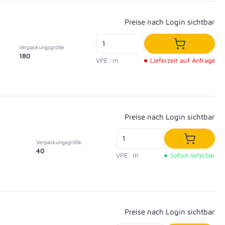
Regulärer Preis:
Preise nach Login sichtbar
Verpackungsgröße
In den War
180
VPE: m
Lieferzeit auf Anfrage
Regulärer Preis:
Preise nach Login sichtbar
Verpackungsgröße
In den W
40
VPE: m
Sofort lieferbar
Regulärer Preis:
Preise nach Login sichtbar