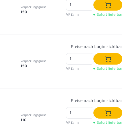
Verpackungsgröße
In den W
150
VPE: m
Sofort lieferbar
Regulärer Preis:
Preise nach Login sichtbar
Verpackungsgröße
In den W
150
VPE: m
Sofort lieferbar
Regulärer Preis:
Preise nach Login sichtbar
Verpackungsgröße
In den W
110
VPE: m
Sofort lieferbar