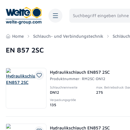
springen
Zur Hauptnavigation springen
Home
Schlauch- und Verbindungstechnik
Schläuc
EN 857 2SC
Hydraulikschlauch EN857 2SC
Produktnummer: RM2SC-DN12
Schlauchnennweite
max. Betriebsdruck (ba
DN12
275
Verpackungsgröße
135
Hydraulikschlauch EN857 2SC