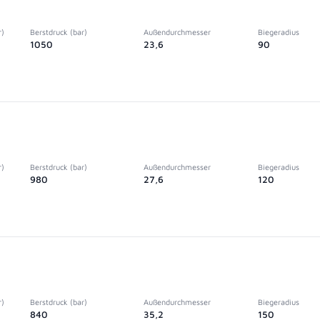
r)
Berstdruck (bar)
Außendurchmesser
Biegeradius
1050
23,6
90
r)
Berstdruck (bar)
Außendurchmesser
Biegeradius
980
27,6
120
r)
Berstdruck (bar)
Außendurchmesser
Biegeradius
840
35,2
150