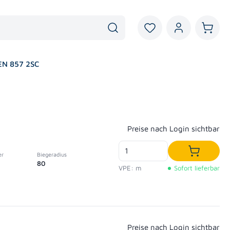
Du hast 0 Produkte au
Warenk
EN 857 2SC
Regulärer Preis:
Preise nach Login sichtbar
er
Biegeradius
In den W
80
VPE: m
Sofort lieferbar
Regulärer Preis:
Preise nach Login sichtbar