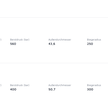
r)
Berstdruck (bar)
Außendurchmesser
Biegeradius
560
43,6
250
r)
Berstdruck (bar)
Außendurchmesser
Biegeradius
400
50,7
300