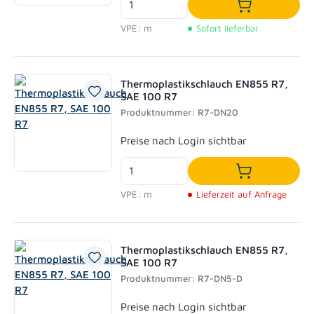
In den Waren
VPE: m
Sofort lieferbar
Thermoplastikschlauch EN855 R7,
SAE 100 R7
Produktnummer: R7-DN20
Regulärer Preis:
Preise nach Login sichtbar
In den Waren
VPE: m
Lieferzeit auf Anfrage
Thermoplastikschlauch EN855 R7,
SAE 100 R7
Produktnummer: R7-DN5-D
Regulärer Preis:
Preise nach Login sichtbar