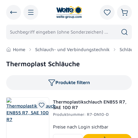
alt springen
Du hast 0 Pro
Warenk
Home
Schlauch- und Verbindungstechnik
Schläuc
Thermoplast Schläuche
Produkte filtern
Thermoplastikschlauch EN855 R7,
SAE 100 R7
Produktnummer: R7-DN10-D
Regulärer Preis:
Preise nach Login sichtbar