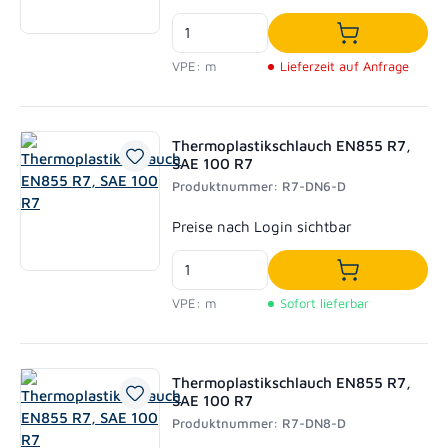
In den Waren
VPE: m
Lieferzeit auf Anfrage
Thermoplastikschlauch EN855 R7,
SAE 100 R7
Produktnummer: R7-DN6-D
Regulärer Preis:
Preise nach Login sichtbar
In den Waren
VPE: m
Sofort lieferbar
Thermoplastikschlauch EN855 R7,
SAE 100 R7
Produktnummer: R7-DN8-D