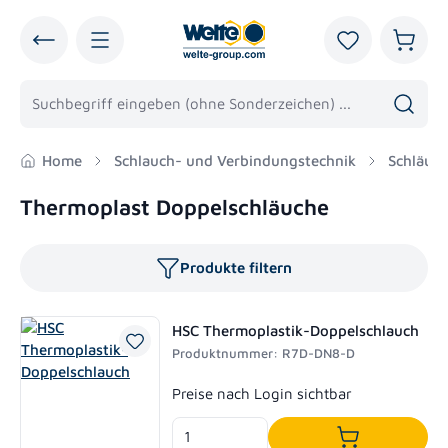
alt springen
Du hast 0 Pro
Warenk
Home
Schlauch- und Verbindungstechnik
Schläuc
Thermoplast Doppelschläuche
Produkte filtern
HSC Thermoplastik-Doppelschlauch
Produktnummer: R7D-DN8-D
Regulärer Preis:
Preise nach Login sichtbar