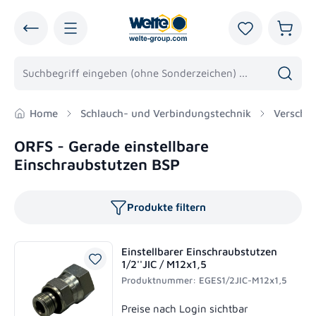
alt springen
Du hast 0 Pro
Warenk
Home
Schlauch- und Verbindungstechnik
Verschr
ORFS - Gerade einstellbare
Einschraubstutzen BSP
Produkte filtern
Einstellbarer Einschraubstutzen
1/2''JIC / M12x1,5
Produktnummer: EGES1/2JIC-M12x1,5
Regulärer Preis:
Preise nach Login sichtbar