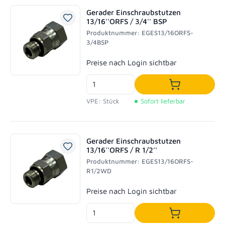
Gerader Einschraubstutzen
13/16''ORFS / 3/4'' BSP
Produktnummer: EGES13/16ORFS-
3/4BSP
Regulärer Preis:
Preise nach Login sichtbar
In den Waren
VPE: Stück
Sofort lieferbar
Gerader Einschraubstutzen
13/16''ORFS / R 1/2''
Produktnummer: EGES13/16ORFS-
R1/2WD
Regulärer Preis:
Preise nach Login sichtbar
In den Waren