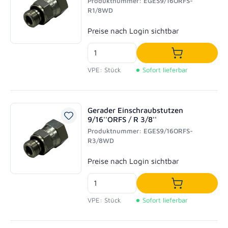
Produktnummer: EGES9/16ORFS-
R1/8WD
Regulärer Preis:
Preise nach Login sichtbar
In den Waren
VPE: Stück
Sofort lieferbar
Gerader Einschraubstutzen
9/16''ORFS / R 3/8''
Produktnummer: EGES9/16ORFS-
R3/8WD
Regulärer Preis:
Preise nach Login sichtbar
In den Waren
VPE: Stück
Sofort lieferbar