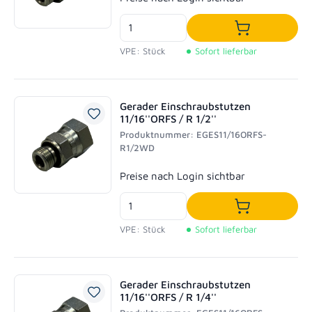
In den Waren
VPE: Stück
Sofort lieferbar
Gerader Einschraubstutzen
11/16''ORFS / R 1/2''
Produktnummer: EGES11/16ORFS-
R1/2WD
Regulärer Preis:
Preise nach Login sichtbar
In den Waren
VPE: Stück
Sofort lieferbar
Gerader Einschraubstutzen
11/16''ORFS / R 1/4''