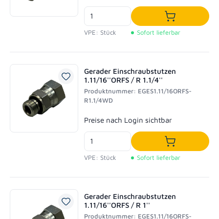
In den Waren
VPE: Stück
Sofort lieferbar
Gerader Einschraubstutzen
1.11/16''ORFS / R 1.1/4''
Produktnummer: EGES1.11/16ORFS-
R1.1/4WD
Regulärer Preis:
Preise nach Login sichtbar
In den Waren
VPE: Stück
Sofort lieferbar
Gerader Einschraubstutzen
1.11/16''ORFS / R 1''
Produktnummer: EGES1.11/16ORFS-