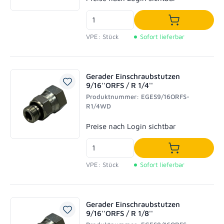
In den Waren
VPE: Stück
Sofort lieferbar
Gerader Einschraubstutzen
9/16''ORFS / R 1/4''
Produktnummer: EGES9/16ORFS-
R1/4WD
Regulärer Preis:
Preise nach Login sichtbar
In den Waren
VPE: Stück
Sofort lieferbar
Gerader Einschraubstutzen
9/16''ORFS / R 1/8''