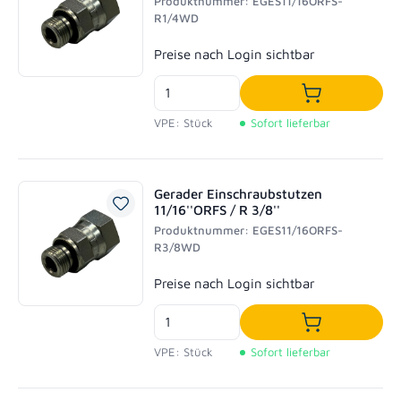
Produktnummer: EGES11/16ORFS-
R1/4WD
Regulärer Preis:
Preise nach Login sichtbar
In den Waren
VPE: Stück
Sofort lieferbar
Gerader Einschraubstutzen
11/16''ORFS / R 3/8''
Produktnummer: EGES11/16ORFS-
R3/8WD
Regulärer Preis:
Preise nach Login sichtbar
In den Waren
VPE: Stück
Sofort lieferbar