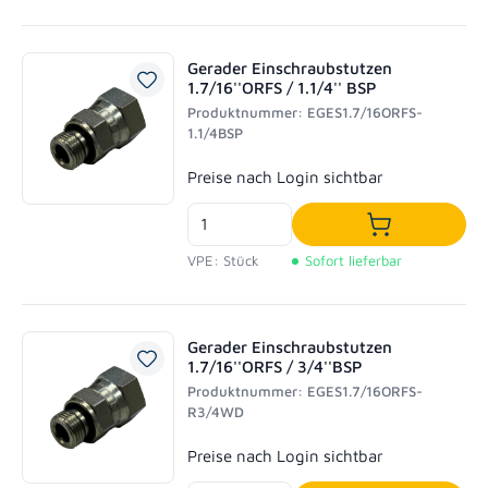
Gerader Einschraubstutzen
1.7/16''ORFS / 1.1/4'' BSP
Produktnummer: EGES1.7/16ORFS-
1.1/4BSP
Regulärer Preis:
Preise nach Login sichtbar
In den Waren
VPE: Stück
Sofort lieferbar
Gerader Einschraubstutzen
1.7/16''ORFS / 3/4''BSP
Produktnummer: EGES1.7/16ORFS-
R3/4WD
Regulärer Preis:
Preise nach Login sichtbar