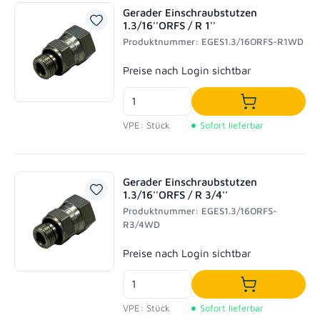
Gerader Einschraubstutzen
1.3/16''ORFS / R 1''
Produktnummer: EGES1.3/16ORFS-R1WD
Regulärer Preis:
Preise nach Login sichtbar
In den Waren
VPE: Stück
Sofort lieferbar
Gerader Einschraubstutzen
1.3/16''ORFS / R 3/4''
Produktnummer: EGES1.3/16ORFS-
R3/4WD
Regulärer Preis:
Preise nach Login sichtbar
In den Waren
VPE: Stück
Sofort lieferbar