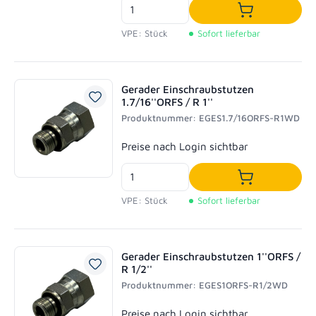
In den Waren
VPE: Stück
Sofort lieferbar
Gerader Einschraubstutzen
1.7/16''ORFS / R 1''
Produktnummer: EGES1.7/16ORFS-R1WD
Regulärer Preis:
Preise nach Login sichtbar
In den Waren
VPE: Stück
Sofort lieferbar
Gerader Einschraubstutzen 1''ORFS /
R 1/2''
Produktnummer: EGES1ORFS-R1/2WD
Regulärer Preis:
Preise nach Login sichtbar