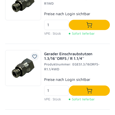
R1WD
Regulärer Preis:
Preise nach Login sichtbar
In den Waren
VPE: Stück
Sofort lieferbar
Gerader Einschraubstutzen
1.3/16''ORFS / R 1.1/4''
Produktnummer: EGES1.3/16ORFS-
R1.1/4WD
Regulärer Preis:
Preise nach Login sichtbar
In den Waren
VPE: Stück
Sofort lieferbar