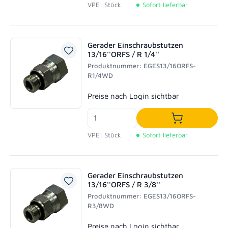
VPE: Stück
Sofort lieferbar
Gerader Einschraubstutzen
13/16''ORFS / R 1/4''
Produktnummer: EGES13/16ORFS-
R1/4WD
Regulärer Preis:
Preise nach Login sichtbar
In den Waren
VPE: Stück
Sofort lieferbar
Gerader Einschraubstutzen
13/16''ORFS / R 3/8''
Produktnummer: EGES13/16ORFS-
R3/8WD
Regulärer Preis:
Preise nach Login sichtbar