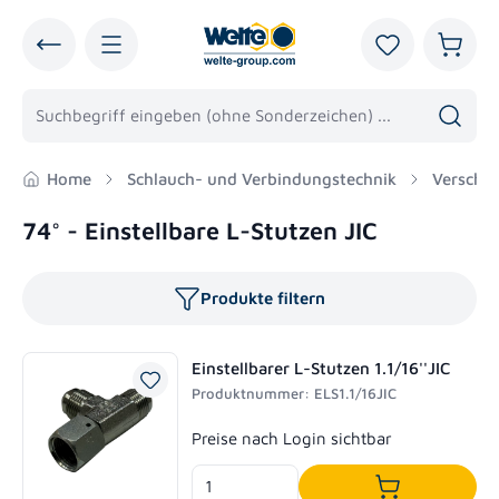
alt springen
Du hast 0 Pro
Warenk
Home
Schlauch- und Verbindungstechnik
Verschr
74° - Einstellbare L-Stutzen JIC
Produkte filtern
Einstellbarer L-Stutzen 1.1/16''JIC
Produktnummer: ELS1.1/16JIC
Regulärer Preis:
Preise nach Login sichtbar