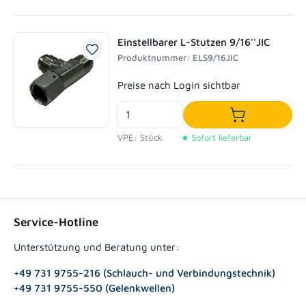
Einstellbarer L-Stutzen 9/16''JIC
Produktnummer: ELS9/16JIC
Regulärer Preis:
Preise nach Login sichtbar
In den Waren
VPE: Stück
Sofort lieferbar
Service-Hotline
Unterstützung und Beratung unter:
+49 731 9755-216 (Schlauch- und Verbindungstechnik)
+49 731 9755-550 (Gelenkwellen)