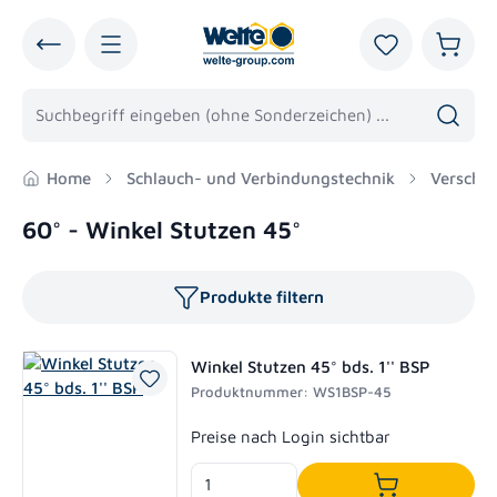
alt springen
Du hast 0 Pro
Warenk
Home
Schlauch- und Verbindungstechnik
Verschr
60° - Winkel Stutzen 45°
Produkte filtern
Winkel Stutzen 45° bds. 1'' BSP
Produktnummer: WS1BSP-45
Regulärer Preis:
Preise nach Login sichtbar