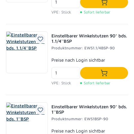
In den Waren
VPE: Stück
Sofort lieferbar
Einstellbarer Winkelstutzen 90° bds.
1.1/4''BSP
Produktnummer: EWS1.1/4BSP-90
Regulärer Preis:
Preise nach Login sichtbar
In den Waren
VPE: Stück
Sofort lieferbar
Einstellbarer Winkelstutzen 90° bds.
1''BSP
Produktnummer: EWS1BSP-90
Regulärer Preis:
Preise nach Login sichtbar