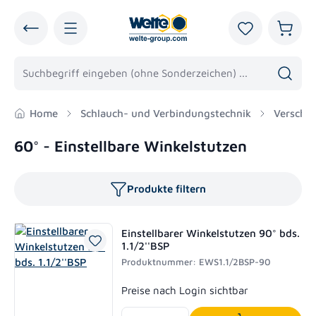
alt springen
Du hast 0 Pro
Warenk
Home
Schlauch- und Verbindungstechnik
Verschr
60° - Einstellbare Winkelstutzen
Produkte filtern
Einstellbarer Winkelstutzen 90° bds.
1.1/2''BSP
Produktnummer: EWS1.1/2BSP-90
Regulärer Preis:
Preise nach Login sichtbar