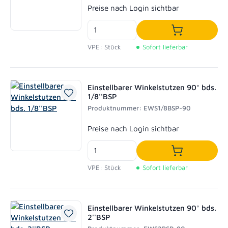
Regulärer Preis:
Preise nach Login sichtbar
In den Waren
VPE: Stück
Sofort lieferbar
Einstellbarer Winkelstutzen 90° bds.
1/8''BSP
Produktnummer: EWS1/8BSP-90
Regulärer Preis:
Preise nach Login sichtbar
In den Waren
VPE: Stück
Sofort lieferbar
Einstellbarer Winkelstutzen 90° bds.
2''BSP