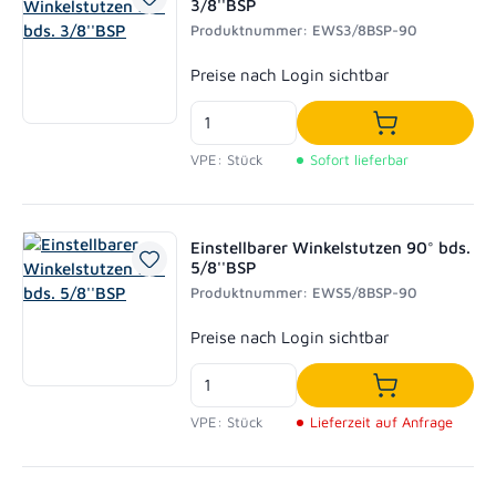
3/8''BSP
Produktnummer: EWS3/8BSP-90
Regulärer Preis:
Preise nach Login sichtbar
In den Waren
VPE: Stück
Sofort lieferbar
Einstellbarer Winkelstutzen 90° bds.
5/8''BSP
Produktnummer: EWS5/8BSP-90
Regulärer Preis:
Preise nach Login sichtbar
In den Waren
VPE: Stück
Lieferzeit auf Anfrage