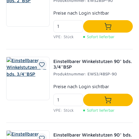
Produktnummer: EWS2BSP-90
Regulärer Preis:
Preise nach Login sichtbar
In den Waren
VPE: Stück
Sofort lieferbar
Einstellbarer Winkelstutzen 90° bds.
3/4''BSP
Produktnummer: EWS3/4BSP-90
Regulärer Preis:
Preise nach Login sichtbar
In den Waren
VPE: Stück
Sofort lieferbar
Einstellbarer Winkelstutzen 90° bds.