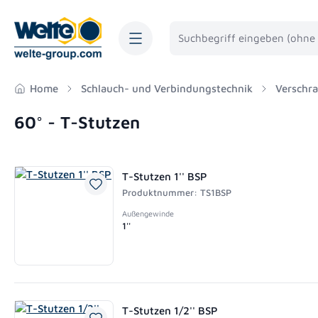
springen
Zur Hauptnavigation springen
Home
Schlauch- und Verbindungstechnik
Verschr
60° - T-Stutzen
T-Stutzen 1'' BSP
Produktnummer: TS1BSP
Außengewinde
1''
T-Stutzen 1/2'' BSP