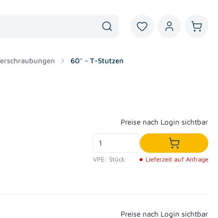
Du hast 0 Produkte au
Warenk
Verschraubungen
60° - T-Stutzen
Regulärer Preis:
Preise nach Login sichtbar
In den War
VPE: Stück
Lieferzeit auf Anfrage
Regulärer Preis:
Preise nach Login sichtbar