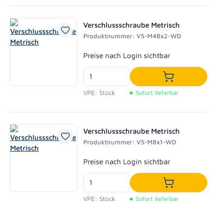
Verschlussschraube Metrisch
Produktnummer: VS-M48x2-WD
Regulärer Preis:
Preise nach Login sichtbar
In den Waren
VPE: Stück
Sofort lieferbar
Verschlussschraube Metrisch
Produktnummer: VS-M8x1-WD
Regulärer Preis:
Preise nach Login sichtbar
In den Waren
VPE: Stück
Sofort lieferbar