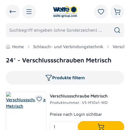
alt springen
Du hast 0 Pro
Warenk
Home
Schlauch- und Verbindungstechnik
Verschr
24° - Verschlussschrauben Metrisch
Produkte filtern
Verschlussschraube Metrisch
Produktnummer: VS-M10x1-WD
Regulärer Preis:
Preise nach Login sichtbar