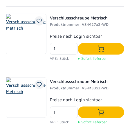
Verschlussschraube Metrisch
Produktnummer: VS-M27x2-WD
Regulärer Preis:
Preise nach Login sichtbar
In den Waren
VPE: Stück
Sofort lieferbar
Verschlussschraube Metrisch
Produktnummer: VS-M33x2-WD
Regulärer Preis:
Preise nach Login sichtbar
In den Waren
VPE: Stück
Sofort lieferbar