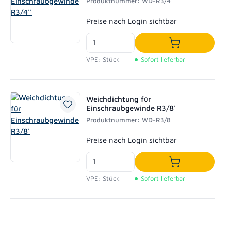
Produktnummer: WD-R3/4
Regulärer Preis:
Preise nach Login sichtbar
In den Waren
VPE: Stück
Sofort lieferbar
Weichdichtung für
Einschraubgewinde R3/8'
Produktnummer: WD-R3/8
Regulärer Preis:
Preise nach Login sichtbar
In den Waren
VPE: Stück
Sofort lieferbar