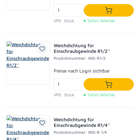
In den Waren
VPE: Stück
Sofort lieferbar
Weichdichtung für
Einschraubgewinde R1/2''
Produktnummer: WD-R1/2
Regulärer Preis:
Preise nach Login sichtbar
In den Waren
VPE: Stück
Sofort lieferbar
Weichdichtung für
Einschraubgewinde R1/4''
Produktnummer: WD-R 1/4