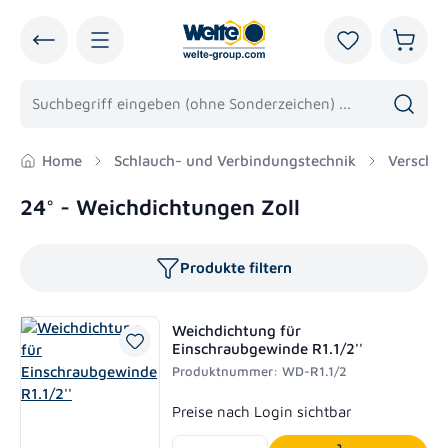
alt springen
Du hast 0 Pro
Warenk
Home
Schlauch- und Verbindungstechnik
Verschr
24° - Weichdichtungen Zoll
Produkte filtern
Weichdichtung für
Einschraubgewinde R1.1/2''
Produktnummer: WD-R1.1/2
Regulärer Preis:
Preise nach Login sichtbar