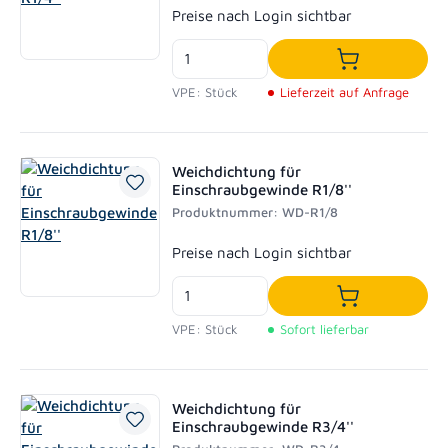
Regulärer Preis:
Preise nach Login sichtbar
In den Waren
VPE: Stück
Lieferzeit auf Anfrage
Weichdichtung für
Einschraubgewinde R1/8''
Produktnummer: WD-R1/8
Regulärer Preis:
Preise nach Login sichtbar
In den Waren
VPE: Stück
Sofort lieferbar
Weichdichtung für
Einschraubgewinde R3/4''