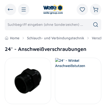
alt springen
Du hast 0 Pro
Warenk
Home
Schlauch- und Verbindungstechnik
Verschr
24° - Anschweißverschraubungen