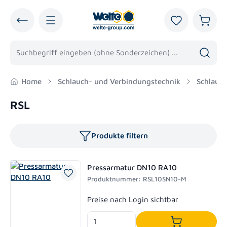
alt springen
Du hast 0 Pro
Warenk
Home
Schlauch- und Verbindungstechnik
Schlauc
RSL
Produkte filtern
Pressarmatur DN10 RA10
Produktnummer: RSL10SN10-M
Regulärer Preis:
Preise nach Login sichtbar