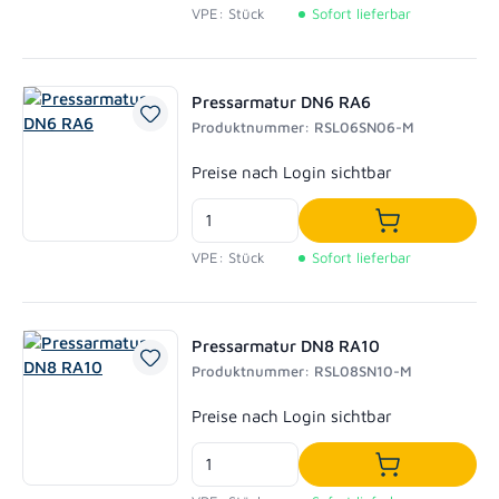
VPE: Stück
Sofort lieferbar
Pressarmatur DN6 RA6
Produktnummer: RSL06SN06-M
Regulärer Preis:
Preise nach Login sichtbar
In den Waren
VPE: Stück
Sofort lieferbar
Pressarmatur DN8 RA10
Produktnummer: RSL08SN10-M
Regulärer Preis:
Preise nach Login sichtbar
In den Waren