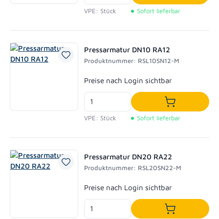
In den Waren
VPE: Stück
Sofort lieferbar
Pressarmatur DN10 RA12
Produktnummer: RSL10SN12-M
Regulärer Preis:
Preise nach Login sichtbar
In den Waren
VPE: Stück
Sofort lieferbar
Pressarmatur DN20 RA22
Produktnummer: RSL20SN22-M
Regulärer Preis:
Preise nach Login sichtbar
In den Waren