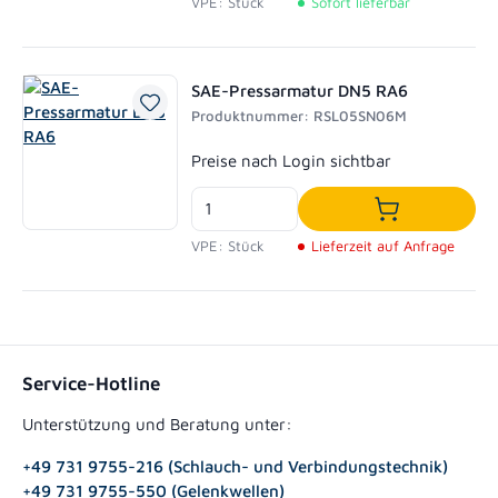
VPE: Stück
Sofort lieferbar
SAE-Pressarmatur DN5 RA6
Produktnummer: RSL05SN06M
Regulärer Preis:
Preise nach Login sichtbar
In den Waren
VPE: Stück
Lieferzeit auf Anfrage
Service-Hotline
Unterstützung und Beratung unter:
+49 731 9755-216 (Schlauch- und Verbindungstechnik)
+49 731 9755-550 (Gelenkwellen)