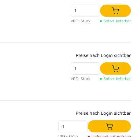
In den W
VPE: Stück
Sofort lieferbar
Regulärer Preis:
Preise nach Login sichtbar
In den W
VPE: Stück
Sofort lieferbar
Regulärer Preis:
Preise nach Login sichtbar
In den War
VPE: Stück
Lieferzeit auf Anfrage