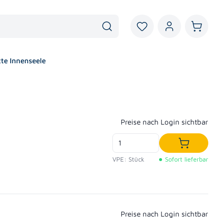
Du hast 0 Produkte au
Warenk
tte Innenseele
Regulärer Preis:
Preise nach Login sichtbar
In den W
VPE: Stück
Sofort lieferbar
Regulärer Preis:
Preise nach Login sichtbar