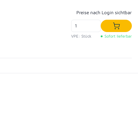
Regulärer Preis:
Preise nach Login sichtbar
In den W
VPE: Stück
Sofort lieferbar