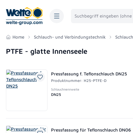
springen
Zur Hauptnavigation springen
Home
Schlauch- und Verbindungstechnik
Schlauc
PTFE - glatte Innenseele
Pressfassung f. Teflonschlauch DN25
Produktnummer: H25-PTFE-D
Schlauchnennweite
DN25
Pressfassung für Teflonschlauch DN06