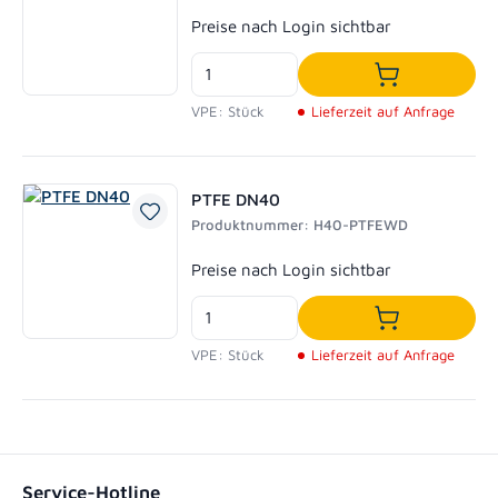
Regulärer Preis:
Preise nach Login sichtbar
In den Waren
VPE: Stück
Lieferzeit auf Anfrage
PTFE DN40
Produktnummer: H40-PTFEWD
Regulärer Preis:
Preise nach Login sichtbar
In den Waren
VPE: Stück
Lieferzeit auf Anfrage
Service-Hotline