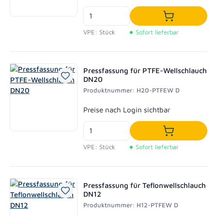
In den Waren
VPE: Stück
Sofort lieferbar
Pressfassung für PTFE-Wellschlauch
DN20
Produktnummer: H20-PTFEW D
Regulärer Preis:
Preise nach Login sichtbar
In den Waren
VPE: Stück
Sofort lieferbar
Pressfassung für Teflonwellschlauch
DN12
Produktnummer: H12-PTFEW D