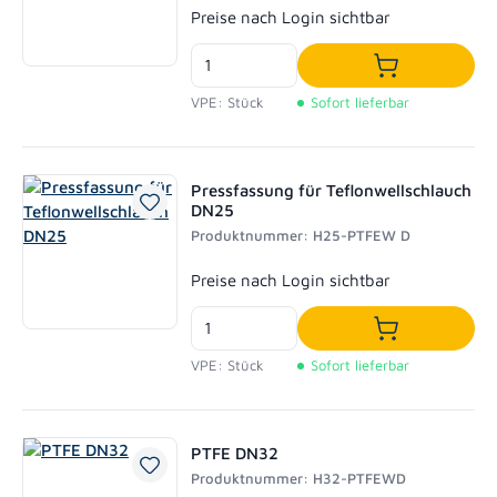
Regulärer Preis:
Preise nach Login sichtbar
In den Waren
VPE: Stück
Sofort lieferbar
Pressfassung für Teflonwellschlauch
DN25
Produktnummer: H25-PTFEW D
Regulärer Preis:
Preise nach Login sichtbar
In den Waren
VPE: Stück
Sofort lieferbar
PTFE DN32
Produktnummer: H32-PTFEWD