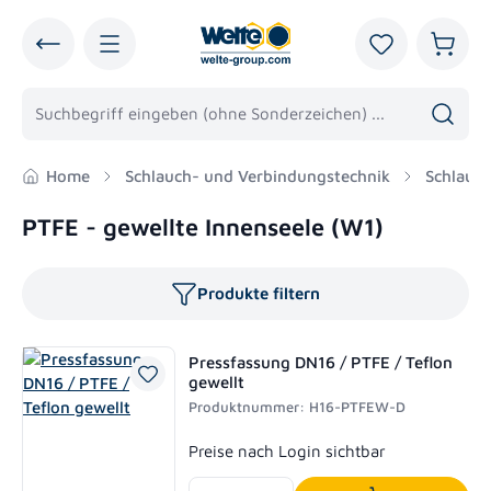
alt springen
Du hast 0 Pro
Warenk
Home
Schlauch- und Verbindungstechnik
Schlauc
PTFE - gewellte Innenseele (W1)
Produkte filtern
Pressfassung DN16 / PTFE / Teflon
gewellt
Produktnummer: H16-PTFEW-D
Regulärer Preis:
Preise nach Login sichtbar