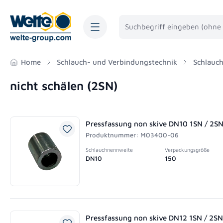
springen
Zur Hauptnavigation springen
Home
Schlauch- und Verbindungstechnik
Schlauc
nicht schälen (2SN)
Pressfassung non skive DN10 1SN / 2S
Produktnummer: M03400-06
Schlauchnennweite
Verpackungsgröße
DN10
150
Pressfassung non skive DN12 1SN / 2SN