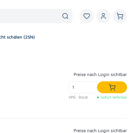
Du hast 0 Produkte au
Warenk
cht schälen (2SN)
Regulärer Preis:
Preise nach Login sichtbar
In den W
VPE: Stück
Sofort lieferbar
Regulärer Preis:
Preise nach Login sichtbar