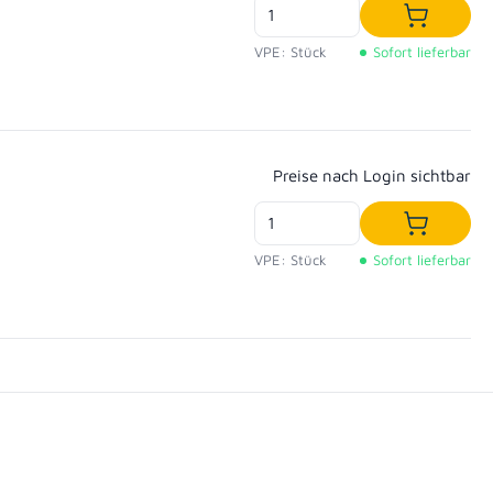
In den W
VPE: Stück
Sofort lieferbar
Regulärer Preis:
Preise nach Login sichtbar
In den W
VPE: Stück
Sofort lieferbar