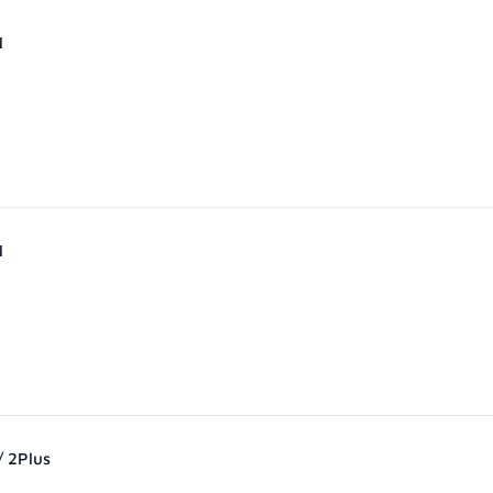
N
N
/ 2Plus