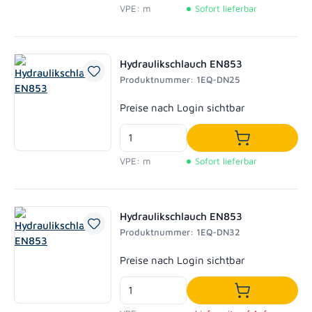
VPE: m
Sofort lieferbar
Hydraulikschlauch EN853
Produktnummer: 1EQ-DN25
Regulärer Preis:
Preise nach Login sichtbar
In den Waren
VPE: m
Sofort lieferbar
Hydraulikschlauch EN853
Produktnummer: 1EQ-DN32
Regulärer Preis:
Preise nach Login sichtbar
In den Waren