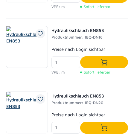
In den Waren
VPE: m
Sofort lieferbar
Hydraulikschlauch EN853
Produktnummer: 1EQ-DN16
Regulärer Preis:
Preise nach Login sichtbar
In den Waren
VPE: m
Sofort lieferbar
Hydraulikschlauch EN853
Produktnummer: 1EQ-DN20
Regulärer Preis:
Preise nach Login sichtbar
In den Waren