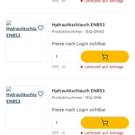
VPE: m
Lieferzeit auf Anfrage
Hydraulikschlauch EN853
Produktnummer: 1EQ-DN50
Regulärer Preis:
Preise nach Login sichtbar
In den Waren
VPE: m
Lieferzeit auf Anfrage
Hydraulikschlauch EN853
Produktnummer: 1EQ-DN6
Regulärer Preis:
Preise nach Login sichtbar
In den Waren
VPE: m
Lieferzeit auf Anfrage