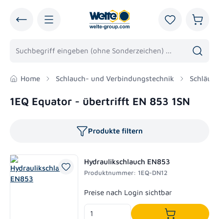
alt springen
Du hast 0 Pro
Warenk
Home
Schlauch- und Verbindungstechnik
Schläuc
1EQ Equator - übertrifft EN 853 1SN
Produkte filtern
Hydraulikschlauch EN853
Produktnummer: 1EQ-DN12
Regulärer Preis:
Preise nach Login sichtbar