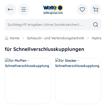
alt springen
Du hast 0 Pro
Warenk
Home
Schlauch- und Verbindungstechnik
Hydraul
für Schnellverschlusskupplungen