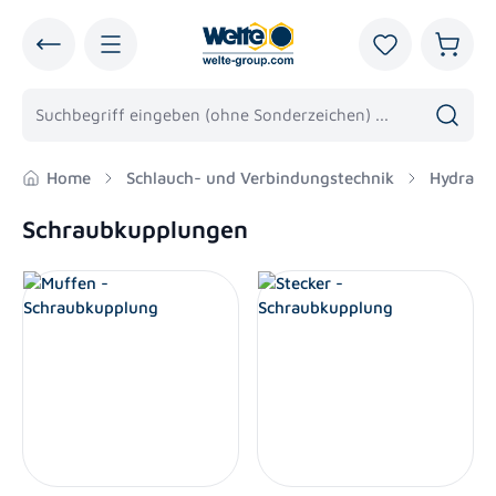
alt springen
Du hast 0 Pro
Warenk
Home
Schlauch- und Verbindungstechnik
Hydraul
Schraubkupplungen