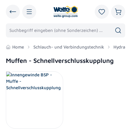
alt springen
Du hast 0 Pro
Warenk
Home
Schlauch- und Verbindungstechnik
Hydraul
Muffen - Schnellverschlusskupplung