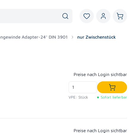
Du hast 0 Produkte au
Warenk
ngewinde Adapter-24° DIN 3901
nur Zwischenstück
Regulärer Preis:
Preise nach Login sichtbar
In den W
VPE: Stück
Sofort lieferbar
Regulärer Preis:
Preise nach Login sichtbar