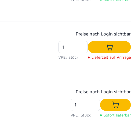
Regulärer Preis:
Preise nach Login sichtbar
In den War
VPE: Stück
Lieferzeit auf Anfrage
Regulärer Preis:
Preise nach Login sichtbar
In den W
VPE: Stück
Sofort lieferbar