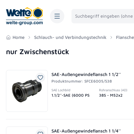
springen
Zur Hauptnavigation springen
Home
Schlauch- und Verbindungstechnik
Flansche
nur Zwischenstück
SAE-Außengewindeflansch 1 1/2''
Produktnummer: SFCE6005/S38
SAE Lochbild
Rohranschluss (AD)
1.1/2''-SAE (6000 PS
38S - M52x2
SAE-Außengewindeflansch 1 1/4''