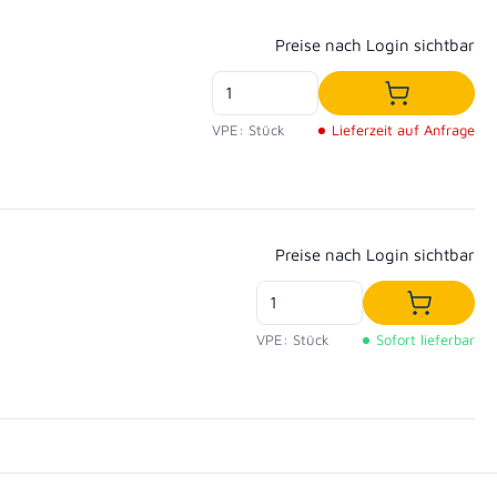
Regulärer Preis:
Preise nach Login sichtbar
In den War
VPE: Stück
Lieferzeit auf Anfrage
Regulärer Preis:
Preise nach Login sichtbar
In den W
VPE: Stück
Sofort lieferbar