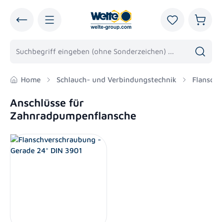
alt springen
Du hast 0 Pro
Warenk
Home
Schlauch- und Verbindungstechnik
Flansche
Anschlüsse für
Zahnradpumpenflansche