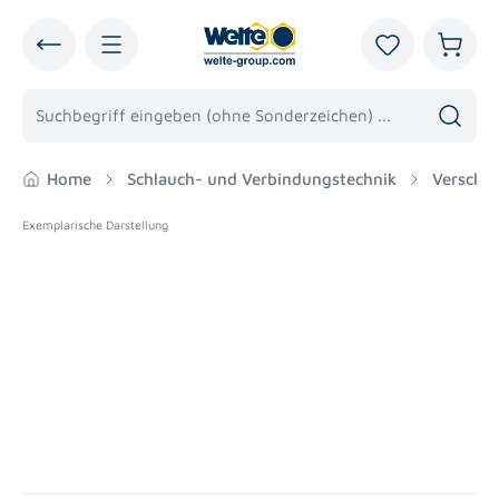
alt springen
Du hast 0 Pro
Warenk
Home
Schlauch- und Verbindungstechnik
Verschr
Exemplarische Darstellung
Bildergalerie überspringen