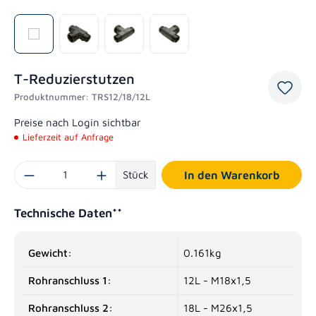
T-Reduzierstutzen
Produktnummer:
TRS12/18/12L
Preise nach Login sichtbar
Lieferzeit auf Anfrage
Produkt Anzahl: Gib den gewünschten Wert ein oder benutze die Schaltflächen um die
Stück
In den Warenkorb
Technische Daten**
Gewicht:
0.161kg
Rohranschluss 1:
12L - M18x1,5
Rohranschluss 2:
18L - M26x1,5