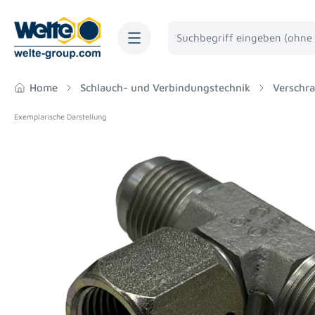
springen
Zur Hauptnavigation springen
Home
Schlauch- und Verbindungstechnik
Verschr
Exemplarische Darstellung
Bildergalerie überspringen