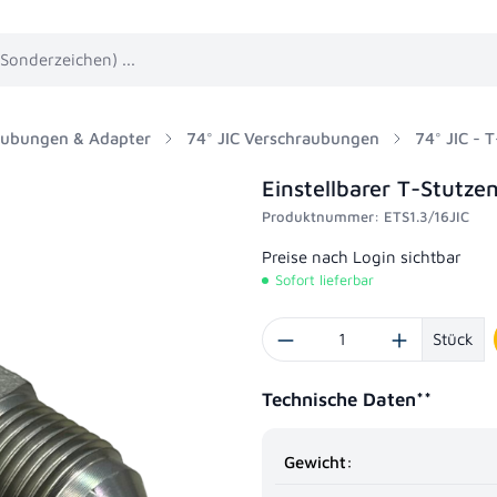
aubungen & Adapter
74° JIC Verschraubungen
74° JIC -
Einstellbarer T-Stutzen
Produktnummer:
ETS1.3/16JIC
Preise nach Login sichtbar
Sofort lieferbar
Produkt Anzahl: Gib den gewünschten Wert 
Stück
Technische Daten**
Gewicht: