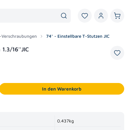
Du hast 0 Produkte au
Warenk
 T-Verschraubungen
74° - Einstellbare T-Stutzen JIC
 1.3/16''JIC
ein oder benutze die Schaltflächen um die Anzahl zu erhöhen oder zu reduzieren.
In den Warenkorb
0.437kg