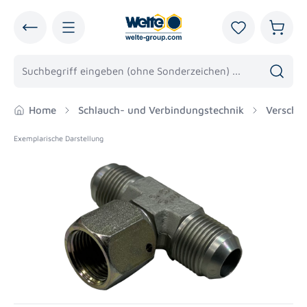
alt springen
Du hast 0 Pro
Warenk
Home
Schlauch- und Verbindungstechnik
Verschr
Exemplarische Darstellung
Bildergalerie überspringen