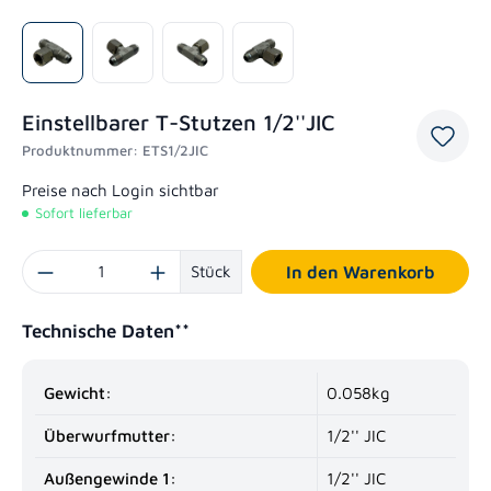
Einstellbarer T-Stutzen 1/2''JIC
Produktnummer:
ETS1/2JIC
Preise nach Login sichtbar
Sofort lieferbar
Produkt Anzahl: Gib den gewünschten Wert ein oder benutze die Schaltflächen um die
Stück
In den Warenkorb
Technische Daten**
Gewicht:
0.058kg
Überwurfmutter:
1/2'' JIC
Außengewinde 1:
1/2'' JIC